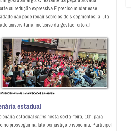
m um gosto amargo. O restante da peça aprovada
orte ou redução expressiva É preciso mudar esse
sidade não pode recair sobre os dois segmentos; a luta
e universitária, inclusive da gestão reitoral.
lenária estadual
plenária estadual
online
nesta sexta-feira, 10h, para
mo prosseguir na luta por justiça e isonomia. Participe!