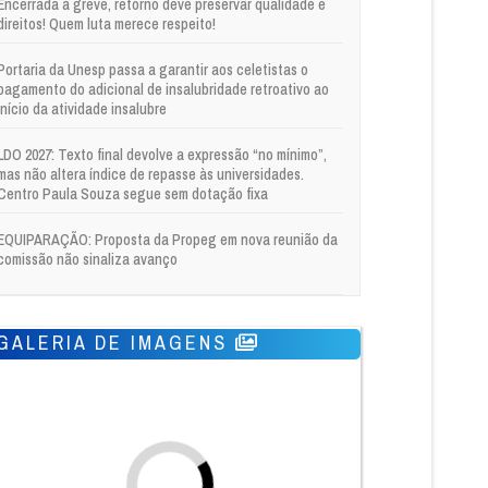
Encerrada a greve, retorno deve preservar qualidade e
direitos! Quem luta merece respeito!
Portaria da Unesp passa a garantir aos celetistas o
pagamento do adicional de insalubridade retroativo ao
início da atividade insalubre
LDO 2027: Texto final devolve a expressão “no mínimo”,
mas não altera índice de repasse às universidades.
Centro Paula Souza segue sem dotação fixa
EQUIPARAÇÃO: Proposta da Propeg em nova reunião da
comissão não sinaliza avanço
GALERIA DE IMAGENS