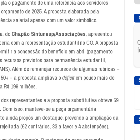
pla o pagamento de uma referência aos servidores
o orçamento de 2025. A proposta elaborada pela
ncia salarial apenas com um valor simbólico.
za, do
Chapão Sintunesp/Associações
, apresentou
C
ceria com a representação estudantil no CO. A proposta
f
ermitir a concessão do benefício em abril (pagamento
 recursos previstos para permanência estudantil,
ANS). Além de remanejar recursos de algumas rubricas –
 50+ – a proposta ampliava o
déficit
em pouco mais de
a R$ 199 milhões.
 dos representantes e a proposta substitutiva obteve 59
es. Com isso, manteve-se a peça orçamentária
te ainda propôs um destaque, prevendo a ampliação da
jeitada (62 contrários, 33 a favor e 4 abstenções).