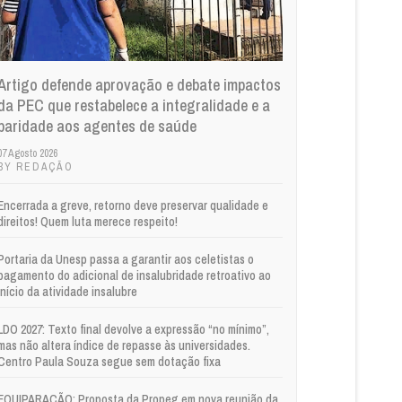
Artigo defende aprovação e debate impactos
da PEC que restabelece a integralidade e a
paridade aos agentes de saúde
07 Agosto 2026
BY REDAÇÃO
Encerrada a greve, retorno deve preservar qualidade e
direitos! Quem luta merece respeito!
Portaria da Unesp passa a garantir aos celetistas o
pagamento do adicional de insalubridade retroativo ao
início da atividade insalubre
LDO 2027: Texto final devolve a expressão “no mínimo”,
mas não altera índice de repasse às universidades.
Centro Paula Souza segue sem dotação fixa
EQUIPARAÇÃO: Proposta da Propeg em nova reunião da