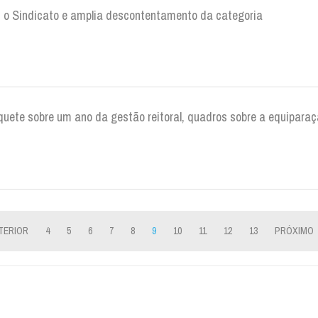
m o Sindicato e amplia descontentamento da categoria
uete sobre um ano da gestão reitoral, quadros sobre a equipar
TERIOR
4
5
6
7
8
9
10
11
12
13
PRÓXIMO