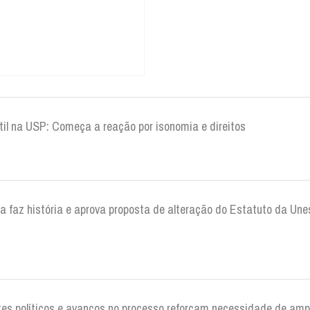
til na USP: Começa a reação por isonomia e direitos
ca faz história e aprova proposta de alteração do Estatuto da Un
tes políticos e avanços no processo reforçam necessidade de am