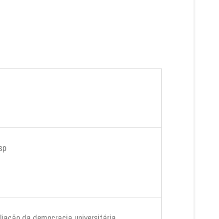
esp
pliação da democracia universitária