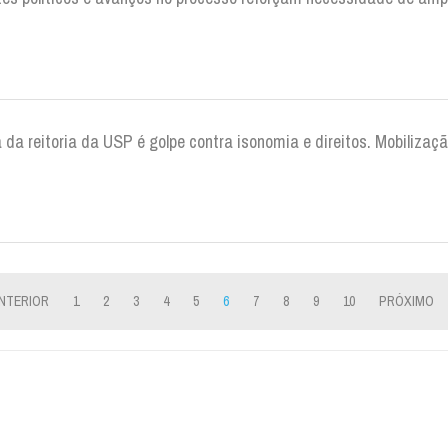
a da reitoria da USP é golpe contra isonomia e direitos. Mobiliza
NTERIOR
1
2
3
4
5
6
7
8
9
10
PRÓXIMO