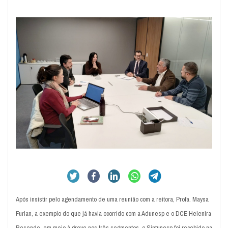
Após insistir pelo agendamento de uma reunião com a reitora, Profa. Maysa
Furlan, a exemplo do que já havia ocorrido com a Adunesp e o DCE Helenira
Resende, em meio à greve nos três segmentos, o Sintunesp foi recebido na