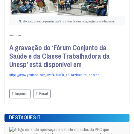
No alto, a exposição de painéis das STSs. Nas demais fotos, os grupos de discussão
.............
A gravação do ‘Fórum Conjunto da
Saúde e da Classe Trabalhadora da
Unesp’ está disponível em
https://www.youtube.com/live/4UUkRr_aKH4?feature=shared
Imprimir
Email
DESTAQUES