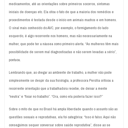
medicamentos, até as orientações sobre primeiros socorros, sintomas
iniciais de doenças etc. Ela citou o fato de que a maioria dos remédios e
procedimentos é testada desde o início em animais machos e em homens.
O sinal mais conhecido do AVC, por exemplo, o formigamento do lado
esquerdo, é algo recorrente nos homens, mas não necessariamente na
mulher, que pode ter a náusea como primeiro alerta. “As mulheres têm mais
possibilidade de serem mal diagnosticadas e não serem levadas a sério”,
pontuou.
Lembrando que, ao chegar ao ambiente de trabalho, a mulher não pode
simplesmente se despir da sua fisiologia, a professora Percília criticou a
recorrente orientação que a trabalhadora recebe, de deixar a mente
“neutra” e “focar no trabalho”. “Ora, como ela poderia fazer isso?”
Sobre o mito de que no Brasil há ampla liberdade quando o assunto são as
questões sexuais e reprodutivas, ela foi categórica: “Isso é falso. Aqui não
conseguimos sequer conversar sobre saúde reprodutiva”, disse ao se