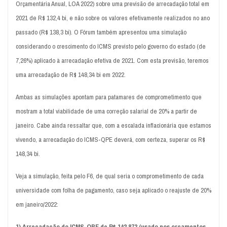
Orçamentária Anual, LOA 2022) sobre uma previsão de arrecadação total em
2021 de R$ 132,4 bi, e não sobre os valores efetivamente realizados no ano
passado (R$ 138,3 bi). O Fórum também apresentou uma simulação
considerando o crescimento do ICMS previsto pelo governo do estado (de
7,26%) aplicado à arrecadação efetiva de 2021. Com esta previsão, teremos
uma arrecadação de R$ 148,34 bi em 2022.
Ambas as simulações apontam para patamares de comprometimento que
mostram a total viabilidade de uma correção salarial de 20% a partir de
janeiro. Cabe ainda ressaltar que, com a escalada inflacionária que estamos
vivendo, a arrecadação do ICMS-QPE deverá, com certeza, superar os R$
148,34 bi.
Veja a simulação, feita pelo F6, de qual seria o comprometimento de cada
universidade com folha de pagamento, caso seja aplicado o reajuste de 20%
em janeiro/2022:
1) Arrecadação do ICMS-QPE de R$ 142,873 (usado nos orçamentos