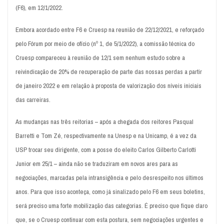
(F6), em 12/1/2022.
Embora acordado entre F6 e Cruesp na reunião de 22/12/2021, e reforçado
pelo Fórum por meio de ofício (nº 1, de 5/1/2022), a comissão técnica do
Cruesp compareceu à reunião de 12/1 sem nenhum estudo sobre a
reivindicação de 20% de recuperação de parte das nossas perdas a partir
de janeiro 2022 e em relação à proposta de valorização dos níveis iniciais
das carreiras.
As mudanças nas três reitorias – após a chegada dos reitores Pasqual
Barretti e Tom Zé, respectivamente na Unesp e na Unicamp, é a vez da
USP trocar seu dirigente, com a posse do eleito Carlos Gilberto Carlotti
Junior em 25/1 – ainda não se traduziram em novos ares para as
negociações, marcadas pela intransigência e pelo desrespeito nos últimos
anos. Para que isso aconteça, como já sinalizado pelo F6 em seus boletins,
será preciso uma forte mobilização das categorias. É preciso que fique claro
que, se o Cruesp continuar com esta postura, sem negociações urgentes e