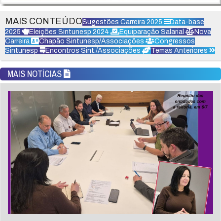
MAIS CONTEÚDO
Sugestões Carreira 2025
Data-base
2025
Eleições Sintunesp 2024
Equiparação Salarial
Nova
Carreira
Chapão Sintunesp/Associações
Congressos
Sintunesp
Encontros Sint./Associações
Temas Anteriores
MAIS NOTÍCIAS