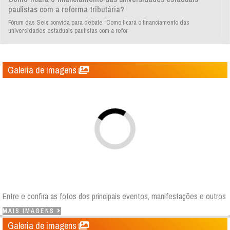
paulistas com a reforma tributária?
Fórum das Seis convida para debate “Como ficará o financiamento das
universidades estaduais paulistas com a refor
Galeria de imagens
Pedagogas e cozinheiras do Centro de Educação Infantil de Araraquara
divulgam carta aberta à comunidade unespiana
Entre e confira as fotos dos principais eventos, manifestações e outros
MAIS IMAGENS
Galeria de imagens