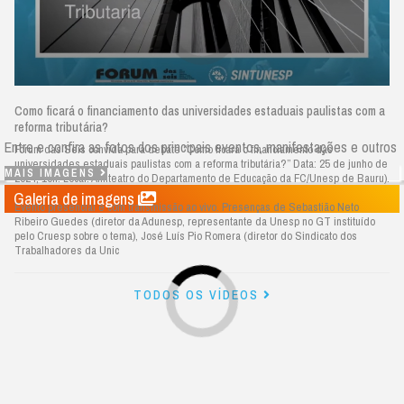
Como ficará o financiamento das universidades estaduais paulistas com a
reforma tributária?
Entre e confira as fotos dos principais eventos, manifestações e outros
Fórum das Seis convida para debate “Como ficará o financiamento das
universidades estaduais paulistas com a reforma tributária?” Data: 25 de junho de
MAIS IMAGENS
2024, 10h. Local: Anfiteatro do Departamento de Educação da FC/Unesp de Bauru).
Galeria de imagens
Evento presencial e com transmissão ao vivo. Presenças de Sebastião Neto
Ribeiro Guedes (diretor da Adunesp, representante da Unesp no GT instituído
pelo Cruesp sobre o tema), José Luís Pio Romera (diretor do Sindicato dos
Trabalhadores da Unic
TODOS OS VÍDEOS