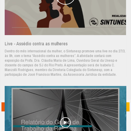
Live - Assédio contra as mulheres
Dentro do mês internacional da mulher, o Sintunesp promove uma live no dia 27/3,
às 9h, com o tema “Assédio contra as mulheres”. A atividade contará com
exposição da Profa. Dra. Cláudia Maria de Lima, Ouvidora Geral da Unesp e
docente do campus de SJ do Rio Preto. A apresentação será de Isabela C.
Manzolli Rodrigues, membro da Diretoria Colegiada do Sintunesp, com a
participação de José Francisco Martins, da Assessoria Jurídica da entidade.
Galeria de imagens