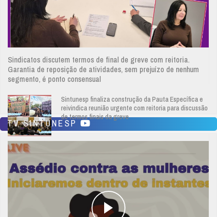
Sindicatos discutem termos de final de greve com reitoria.
Garantia de reposição de atividades, sem prejuízo de nenhum
segmento, é ponto consensual
Sintunesp finaliza construção da Pauta Específica e
reivindica reunião urgente com reitoria para discussão
de termos finais da greve
TV SINTUNESP
Volta das ausências permitidas aprovada no CO é
produto da pressão organizada da categoria.
Regularização do tempo do probatório em funções de
confiança também é avanço da luta
TODAS AS NOTÍCIAS