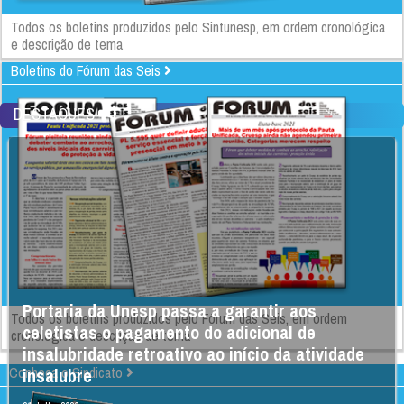
Todos os boletins produzidos pelo Sintunesp, em ordem cronológica
e descrição de tema
Boletins do Fórum das Seis
DESTAQUES
Portaria da Unesp passa a garantir aos
Todos os boletins produzidos pelo Fórum das Seis, em ordem
celetistas o pagamento do adicional de
cronológica e descrição de tema
insalubridade retroativo ao início da atividade
Conheça o Sindicato
insalubre