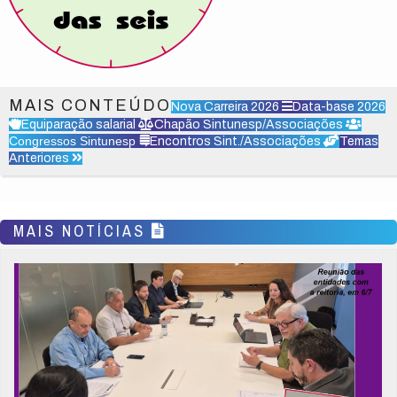
MAIS CONTEÚDO
Nova Carreira 2026
Data-base 2026
Equiparação salarial
Chapão Sintunesp/Associações
Congressos Sintunesp
Encontros Sint./Associações
Temas
Anteriores
MAIS NOTÍCIAS